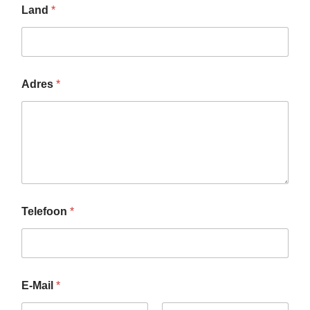
Land
*
Adres
*
Telefoon
*
h
E-Mail
*
e
t